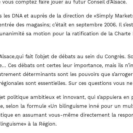
 vous comptez faire jouer au futur Conseil d’Alsace.
les DNA et auprès de la direction de «Simply Market»
ntrée des magasins; c’était en septembre 2006. Il s’est
i-unanimité sa motion pour la ratification de la Char
Alsace,qui fait l’objet de débats au sein du Congrès. 
nce… Ces débats ont certes leur importance, mais ils 
 Autrement déterminants sont les pouvoirs que s’arroger
régionales sont essentielles. Sur ces questions vous ne 
jet politique ambitieux et innovant, qui s’appuiera en p
le, selon la formule «Un bilinguisme inné pour un mult
uistique en assumant vous-même directement la respons
linguisme» à la Région.