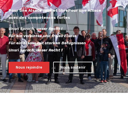
Pour une Alsace unie et libre
Pour une Alsace
avec des compétences fortes
Unsri Sproch, unser Recht !
Für ein vereintes und freies Elsass
Für ein Elsass mit starken Befugnissen
Unsri Sproch, unser Recht !
Nous rejoindre
Nous soutenir