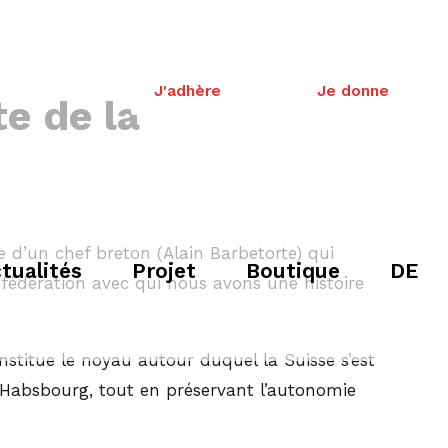
J'adhère
Je donne
te de la
e d’un chef breton (Alain Barbetorte) qui
tualités
Projet
Boutique
DE
onfédération avec qui nous avons une histoire
nstitue le noyau autour duquel la Suisse s’est
s Habsbourg, tout en préservant l’autonomie