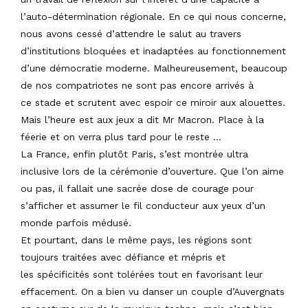
l’auto-détermination régionale. En ce qui nous concerne,
nous avons cessé d’attendre le salut au travers
d’institutions bloquées et inadaptées au fonctionnement
d’une démocratie moderne. Malheureusement, beaucoup
de nos compatriotes ne sont pas encore arrivés à
ce stade et scrutent avec espoir ce miroir aux alouettes.
Mais l’heure est aux jeux a dit Mr Macron. Place à la
féerie et on verra plus tard pour le reste …
La France, enfin plutôt Paris, s’est montrée ultra
inclusive lors de la cérémonie d’ouverture. Que l’on aime
ou pas, il fallait une sacrée dose de courage pour
s’afficher et assumer le fil conducteur aux yeux d’un
monde parfois médusé.
Et pourtant, dans le même pays, les régions sont
toujours traitées avec défiance et mépris et
les spécificités sont tolérées tout en favorisant leur
effacement. On a bien vu danser un couple d’Auvergnats