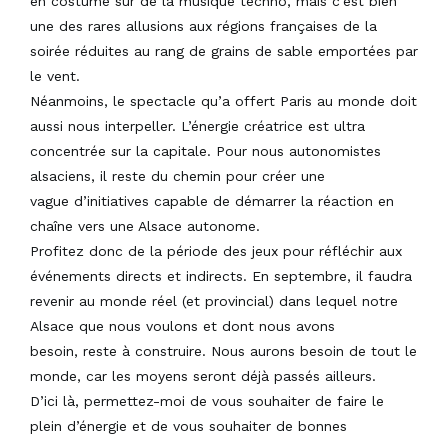
en costume sur de la musique techno, mais c’est bien
une des rares allusions aux régions françaises de la
soirée réduites au rang de grains de sable emportées par
le vent.
Néanmoins, le spectacle qu’a offert Paris au monde doit
aussi nous interpeller. L’énergie créatrice est ultra
concentrée sur la capitale. Pour nous autonomistes
alsaciens, il reste du chemin pour créer une
vague d’initiatives capable de démarrer la réaction en
chaîne vers une Alsace autonome.
Profitez donc de la période des jeux pour réfléchir aux
événements directs et indirects. En septembre, il faudra
revenir au monde réel (et provincial) dans lequel notre
Alsace que nous voulons et dont nous avons
besoin, reste à construire. Nous aurons besoin de tout le
monde, car les moyens seront déjà passés ailleurs.
D’ici là, permettez-moi de vous souhaiter de faire le
plein d’énergie et de vous souhaiter de bonnes