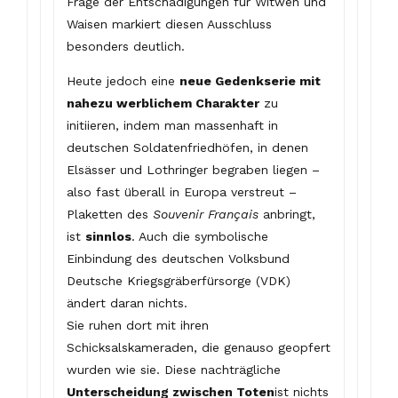
Frage der Entschädigungen für Witwen und
Waisen markiert diesen Ausschluss
besonders deutlich.
Heute jedoch eine
neue Gedenkserie mit
nahezu werblichem Charakter
zu
initiieren, indem man massenhaft in
deutschen Soldatenfriedhöfen, in denen
Elsässer und Lothringer begraben liegen –
also fast überall in Europa verstreut –
Plaketten des
Souvenir Français
anbringt,
ist
sinnlos
. Auch die symbolische
Einbindung des deutschen Volksbund
Deutsche Kriegsgräberfürsorge (VDK)
ändert daran nichts.
Sie ruhen dort mit ihren
Schicksalskameraden, die genauso geopfert
wurden wie sie. Diese nachträgliche
Unterscheidung zwischen Toten
ist nichts