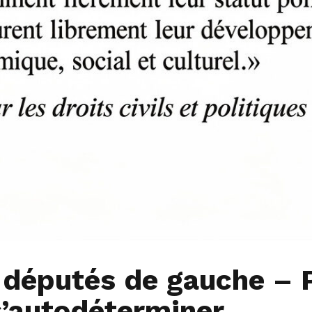
 députés de gauche – P
s’autodéterminer