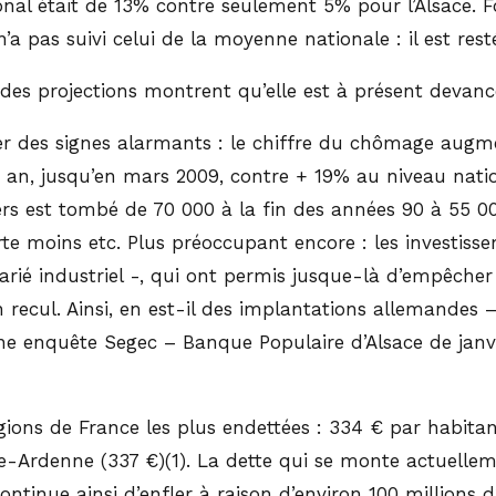
ional était de 13% contre seulement 5% pour l’Alsace. 
’a pas suivi celui de la moyenne nationale : il est resté 
 des projections montrent qu’elle est à présent devanc
rer des signes alarmants : le chiffre du chômage augme
n, jusqu’en mars 2009, contre + 19% au niveau nationa
rs est tombé de 70 000 à la fin des années 90 à 55 000 
te moins etc. Plus préoccupant encore : les investiss
larié industriel -, qui ont permis jusque-là d’empêcher
n recul. Ainsi, en est-il des implantations allemandes
’une enquête Segec – Banque Populaire d’Alsace de janv
ions de France les plus endettées : 334 € par habitant
Ardenne (337 €)(1). La dette qui se monte actuellem
ntinue ainsi d’enfler à raison d’environ 100 millions d