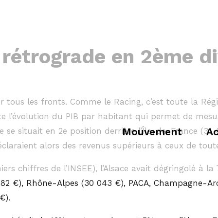
 rétrograde en 2ème di
ur tous les fronts. Comme le Racing, c’est toute la Régi
te l’évolution du PIB par habitant qui permet de mesure
Mouvement
Ac
e se situait en 2e position derrière l’Île-de-France (31
claraient alors des revenus supérieurs à ceux de toute
ers chiffres de l’INSEE), l’Alsace avait dégringolé à l
982 €), Rhône-Alpes (30 043 €), PACA, Champagne-Arde
€).