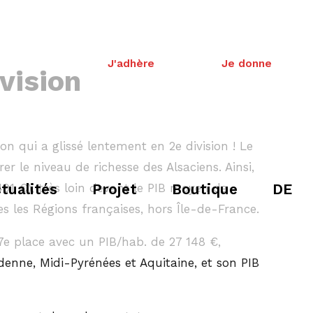
J'adhère
Je donne
vision
on qui a glissé lentement en 2e division ! Le
r le niveau de richesse des Alsaciens. Ainsi,
tualités
Projet
Boutique
DE
 491 €), très loin devant le PIB moyen de
s les Régions françaises, hors Île-de-France.
a 7e place avec un PIB/hab. de 27 148 €,
nne, Midi-Pyrénées et Aquitaine, et son PIB