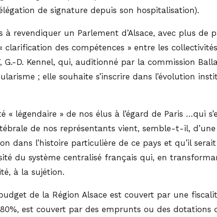
égation de signature depuis son hospitalisation).
as à revendiquer un Parlement d’Alsace, avec plus de p
clarification des compétences » entre les collectivités
G.-D. Kennel, qui, auditionné par la commission Balla
larisme ; elle souhaite s’inscrire dans l’évolution insti
ité « légendaire » de nos élus à l’égard de Paris …qui 
tébrale de nos représentants vient, semble-t-il, d’une i
n dans l’histoire particulière de ce pays et qu’il serait
ersité du système centralisé français qui, en transfor
té, à la sujétion.
udget de la Région Alsace est couvert par une fiscalit
oit 80%, est couvert par des emprunts ou des dotations 