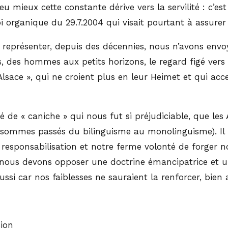
peu mieux cette constante dérive vers la servilité : c’e
oi organique du 29.7.2004 qui visait pourtant à assurer
 représenter, depuis des décennies, nous n’avons envoy
es hommes aux petits horizons, le regard figé vers la 
’Alsace », qui ne croient plus en leur Heimet et qui a
té de « caniche » qui nous fut si préjudiciable, que le
 sommes passés du bilinguisme au monolinguisme). Il 
 responsabilisation et notre ferme volonté de forger not
, nous devons opposer une doctrine émancipatrice et u
ssi car nos faiblesses ne sauraient la renforcer, bien 