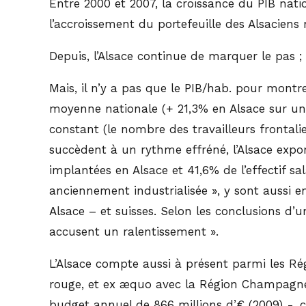
Entre 2000 et 2007, la croissance du PIB nat
l’accroissement du portefeuille des Alsaciens n
Depuis, l’Alsace continue de marquer le pas ;
Mais, il n’y a pas que le PIB/hab. pour mont
moyenne nationale (+ 21,3% en Alsace sur un a
constant (le nombre des travailleurs frontalie
succèdent à un rythme effréné, l’Alsace expor
implantées en Alsace et 41,6% de l’effectif sa
anciennement industrialisée », y sont aussi e
Alsace – et suisses. Selon les conclusions d
accusent un ralentissement ».
L’Alsace compte aussi à présent parmi les Rég
rouge, et ex æquo avec la Région Champagne-
budget annuel de 866 millions d’€ (2009) -, co