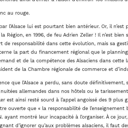
onc au rouge.
 par l’Alsace lui est pourtant bien antérieur. Or, il n’es
 la Région, en 1996, de feu Adrien Zeller ! Il n’est bien 
t de responsabilité dans cette évolution, mais sa ge
erne la part du financement régional que le planning,
llemand et de la compétence des Alsaciens dans cette l
sident de la Chambre régionale de commerce et d’industr
dence que l’Alsace a perdu, sans doute définitivement, 
es nuitées allemandes dans nos hôtels ou le tarissemen
er est ainsi resté sourd à l’appel angoissé des 9 plu
re ouverte que « la responsabilité de l’enseignement b
E.N. ayant montré leur incapacité à l’organiser. À ce jou
gnant d’ignorer qu’aux problèmes alsaciens, il faut des