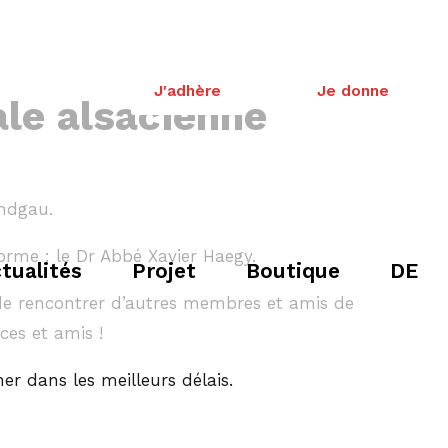
J'adhère
Je donne
ale alsacienne
undgau.
rme : le Dr Abbé Xavier Haegy.
tualités
Projet
Boutique
DE
 de rencontrer d’autres membres et amis de
ces et amis !
er dans les meilleurs délais.