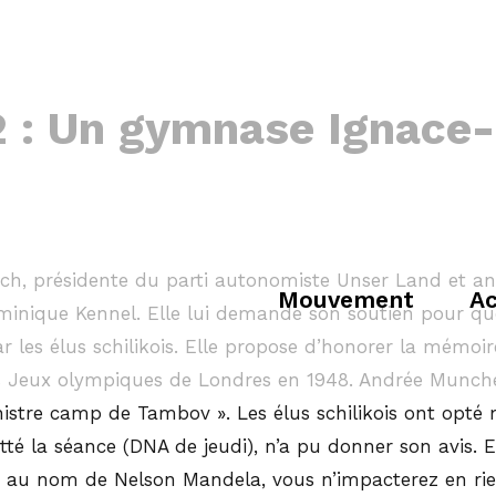
 : Un gymnase Ignace-
h, présidente du parti autonomiste Unser Land et anci
Mouvement
Ac
minique Kennel. Elle lui demande son soutien pour que
 les élus schilikois. Elle propose d’honorer la mémoi
Jeux olympiques de Londres en 1948. Andrée Munchenb
inistre camp de Tambov ». Les élus schilikois ont opté
é la séance (DNA de jeudi), n’a pu donner son avis. E
 au nom de Nelson Mandela, vous n’impacterez en rien