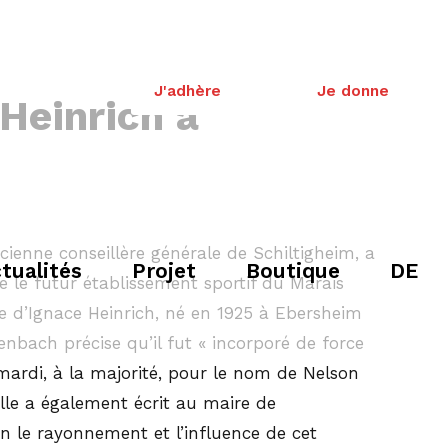
J'adhère
Je donne
Heinrich à
enne conseillère générale de Schiltigheim, a
tualités
Projet
Boutique
DE
 le futur établissement sportif du Marais
re d’Ignace Heinrich, né en 1925 à Ebersheim
ach précise qu’il fut « incorporé de force
 mardi, à la majorité, pour le nom de Nelson
lle a également écrit au maire de
 le rayonnement et l’influence de cet