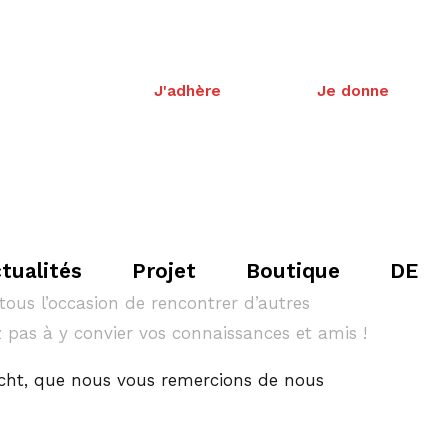
J'adhère
Je donne
tualités
Projet
Boutique
DE
ous l’occasion de rencontrer d’autres
 pas à y convier vos connaissances et amis !
fescht, que nous vous remercions de nous