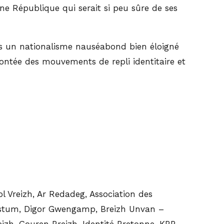
ne République qui serait si peu sûre de ses
ers un nationalisme nauséabond bien éloigné
 montée des mouvements de repli identitaire et
l Vreizh, Ar Redadeg, Association des
 Dastum, Digor Gwengamp, Breizh Unvan –
izh, Gouren Breizh, Identité Bretonne, KBP –