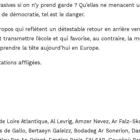
asives si on n’y prend garde ? Qu’elles ne menacent u
 de démocratie, tel est le danger.
propos qui reflètent un détestable retour en arrière v
t transmettre l’école et qui favorise, au contraire, la
prendre la tête aujourd’hui en Europe.
ations affligées.
 Loire Atlantique, Al Levrig, Amzer Nevez, Ar Falz-Sko
nts de Gallo, Bertaeyn Galeizz, Bodadeg Ar Sonerion,
lev Bro An Oriant, Emgleo Breiz, FALSAB, Gouelioù Bre