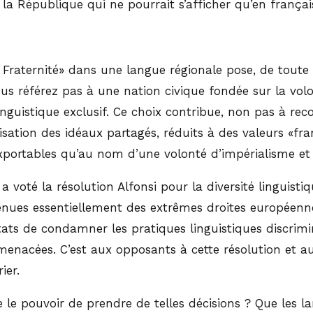
e la République qui ne pourrait s’afficher qu’en françai
é Fraternité» dans une langue régionale pose, de toute
ous référez pas à une nation civique fondée sur la vol
nguistique exclusif. Ce choix contribue, non pas à reco
cisation des idéaux partagés, réduits à des valeurs «f
t exportables qu’au nom d’une volonté d’impérialisme e
 voté la résolution Alfonsi pour la diversité linguist
venues essentiellement des extrêmes droites européenne
s de condamner les pratiques linguistiques discriminat
menacées. C’est aux opposants à cette résolution et 
ier.
e le pouvoir de prendre de telles décisions ? Que les l