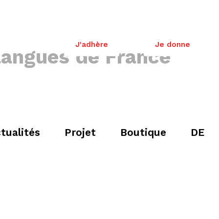
J'adhère
Je donne
 langues de France
tualités
Projet
Boutique
DE