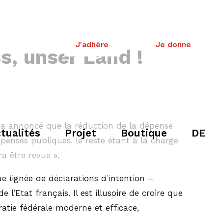
J'adhère
Je donne
s, unser Land !
se a annoncé que la réduction de la dépense
tualités
Projet
Boutique
DE
épenses publiques, le reste étant à la charge
ra être revue ».
e lignée de déclarations d’intention –
l’Etat français. Il est illusoire de croire que
tie fédérale moderne et efficace,