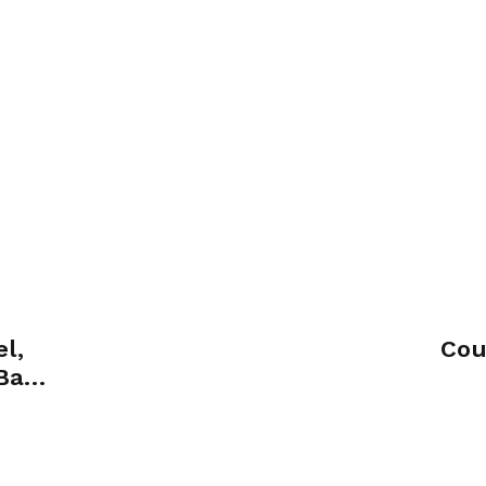
l,
Cou
Bas