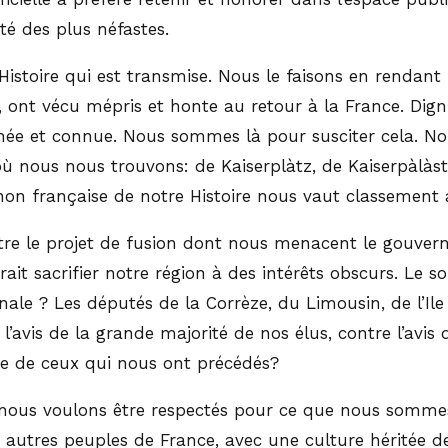
té des plus néfastes.
l’Histoire qui est transmise. Nous le faisons en rend
s, ont vécu mépris et honte au retour à la France. Dig
seignée et connue. Nous sommes là pour susciter cela.
ire où nous nous trouvons: de Kaiserplàtz, de Kaiserpàl
e non française de notre Histoire nous vaut classemen
re le projet de fusion dont nous menacent le gouver
t sacrifier notre région à des intérêts obscurs. Le sor
nale ? Les députés de la Corrèze, du Limousin, de l’Il
l’avis de la grande majorité de nos élus, contre l’avis
fice de ceux qui nous ont précédés?
: nous voulons être respectés pour ce que nous sommes 
 autres peuples de France, avec une culture héritée 