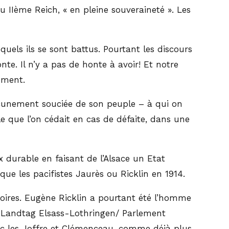
u IIème Reich, « en pleine souveraineté ». Les
quels ils se sont battus. Pourtant les discours
onte. Il n’y a pas de honte à avoir! Et notre
lement.
 aucunement souciée de son peuple – à qui on
le que l’on cédait en cas de défaite, dans une
 durable en faisant de l’Alsace un Etat
ue les pacifistes Jaurès ou Ricklin en 1914.
émoires. Eugène Ricklin a pourtant été l’homme
t du Landtag Elsass-Lothringen/ Parlement
blic les Joffre et Clémenceau, comme déjà plus