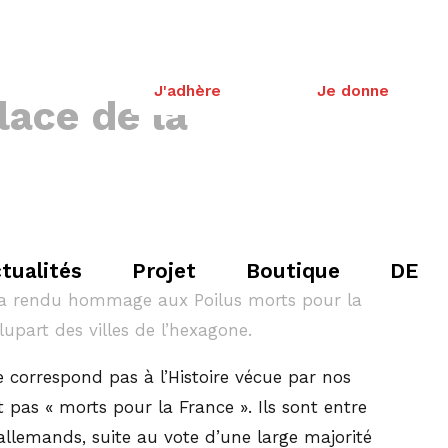
J'adhère
Je donne
lace de la
tualités
Projet
Boutique
DE
sera rendu hommage aux Poilus morts pour la
upart des villes de l’hexagone.
e correspond pas à l’Histoire vécue par nos
pas « morts pour la France ». Ils sont entre
allemands, suite au vote d’une large majorité