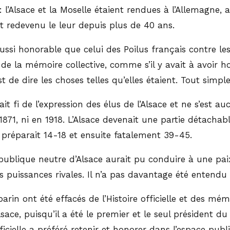
l’Alsace et la Moselle étaient rendues à l’Allemagne, a
it redevenu le leur depuis plus de 40 ans.
ussi honorable que celui des Poilus français contre les
r de la mémoire collective, comme s’il y avait à avoir h
st de dire les choses telles qu’elles étaient. Tout simp
ait fi de l’expression des élus de l’Alsace et ne s’est
1871, ni en 1918. L’Alsace devenait une partie détachab
 préparait 14-18 et ensuite fatalement 39-45.
publique neutre d’Alsace aurait pu conduire à une paix
puissances rivales. Il n’a pas davantage été entendu q
parin ont été effacés de l’Histoire officielle et des m
’Alsace, puisqu’il a été le premier et le seul présiden
ficielle a préféré retenir et honorer dans l’espace pu