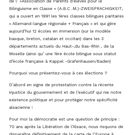
de l’ »Association de Parents d’élèves pour le
Bilinguisme en Classe » (A.B.C .M.)-ZWEISPRACHIGKEIT,
qui a ouvert en 1991 les 1ères classes bilingues paritaires
« Allemand-langue régionale + Français » et qui gère
aujourd’hui 12 écoles en immersion (sur le modèle
basque, breton, catalan et occitan) dans les 3
départements actuels du Haut-,du Bas-Rhin , de la
Moselle (ainsi qu’ une 1ère école bilingue sous statut
d’école française à Kappel -Grafenhausen/Baden)
Pourquoi vous présentez-vous à ces élections ?
D’abord en signe de protestation contre la récente
injustice du gouvernement et de l’exécutif qui nie notre
existence politique et pour protéger notre spécificité
alsacienne !
Pour moi la démocratie est une question de principe :
70 ans après la Libération de l’Alsace, nous risquons de
disparaître définitivement de la carte de l’Europe à