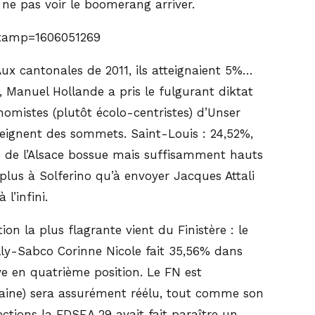
 ne pas voir le boomerang arriver.
Aux cantonales de 2011, ils atteignaient 5%…
 Manuel Hollande a pris le fulgurant diktat
nomistes (plutôt écolo-centristes) d’Unser
tteignent des sommets. Saint-Louis : 24,52%,
ge de l’Alsace bossue mais suffisamment hauts
 plus à Solferino qu’à envoyer Jacques Attali
l’infini.
on la plus flagrante vient du Finistère : le
lly-Sabco Corinne Nicole fait 35,56% dans
e en quatrième position. Le FN est
maine) sera assurément réélu, tout comme son
ctions la FDSEA 29 avait fait paraître un