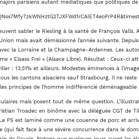
majors parisiens autant médiatiques que politiques de
vent sabler le Riesling à la santé de François Valls. 
nion mais avait démissionné l’année suivante. Depuis,
t avec la Lorraine et la Champagne-Ardennes. Les auto
e « Elsass Frei » (Alsace Libre). Résultat : Ceux-ci a
iller : 13,51% et ailleurs. Modestes éminences à l’ima
tous les cantons alsaciens sauf Strasbourg. Il ne reste
 les principes de l’homme indifférencié déménageable à 
laires mais posent tout de même question. L’illustrati
ristian Troadec en binôme avec la déléguée CGT de Ti
Le PS est laminé comme une couenne de porc et arriv
re (qui fait face à une sévère concurrence dans le do
sin de Gourin. Notons que quelques jours avant les éle