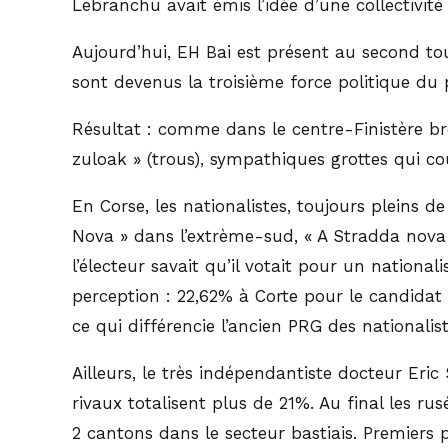
Lebranchu avait émis l’idée d’une collectivité 
Aujourd’hui, EH Bai est présent au second to
sont devenus la troisième force politique du 
Résultat : comme dans le centre-Finistère bret
zuloak » (trous), sympathiques grottes qui 
En Corse, les nationalistes, toujours pleins 
Nova » dans l’extrème-sud, « A Stradda nova pà
l’électeur savait qu’il votait pour un nation
perception : 22,62% à Corte pour le candidat
ce qui différencie l’ancien PRG des nationali
Ailleurs, le très indépendantiste docteur Eri
rivaux totalisent plus de 21%. Au final les r
2 cantons dans le secteur bastiais. Premiers p