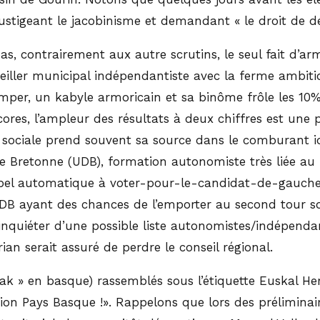
stigeant le jacobinisme et demandant « le droit de dé
pas, contrairement aux autre scrutins, le seul fait d’
iller municipal indépendantiste avec la ferme ambiti
mper, un kabyle armoricain et sa binôme frôle les 10%
res, l’ampleur des résultats à deux chiffres est une p
 sociale prend souvent sa source dans le comburant ide
 Bretonne (UDB), formation autonomiste très liée au 
’appel automatique à voter-pour-le-candidat-de-gauche-
l’UDB ayant des chances de l’emporter au second tour 
 s’inquiéter d’une possible liste autonomistes/indépend
ian serait assuré de perdre le conseil régional.
eak » en basque) rassemblés sous l’étiquette Euskal He
ion Pays Basque !». Rappelons que lors des préliminaire