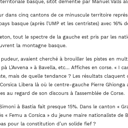
territoriale basque, sitôt démentie par Manuel Valls alo
ur dans cinq cantons de ce minuscule territoire représ
pays basque (après l’UMP et les centristes) avec 16% de
on, tout le spectre de la gauche est pris par les natio
couvrent la montagne basque.
de pudeur, avaient cherché à brouiller les pistes en mu
 L’Avvena » à Bavella, etc… Affiches en corse. « I can
aliste, mais de quelle tendance ? Les résultats claque
 Corsica Libera là où le centre-gauche Pierre Ghionga
stes au regard de son discours à l’assemblée de Corse.
c Simoni à Bastia fait presque 15%. Dans le canton « G
usés « Femu a Corsica » du jeune maire nationaliste de 
as pour la constitution d’un solide fief ?