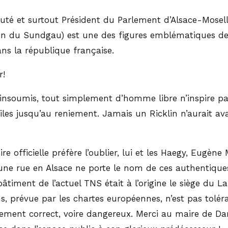
uté et surtout Président du Parlement d’Alsace-Moselle
on du Sundgau) est une des figures emblématiques de 
ns la république française.
r!
 d’insoumis, tout simplement d’homme libre n’inspire p
iles jusqu’au reniement. Jamais un Ricklin n’aurait aval
ire officielle préfère l’oublier, lui et les Haegy, Eugène
une rue en Alsace ne porte le nom de ces authentiques 
timent de l’actuel TNS était à l’origine le siège du L
, prévue par les chartes européennes, n’est pas tolér
iquement correct, voire dangereux. Merci au maire de D