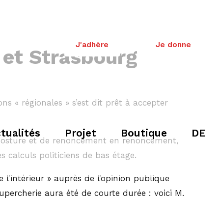
J'adhère
Je donne
e et Strasbourg
ns « régionales » s’est dit prêt à accepter
tualités
Projet
Boutique
DE
en posture et de renoncement en renoncement,
es calculs politiciens de bas étage.
 l’intérieur » auprès de l’opinion publique
upercherie aura été de courte durée : voici M.