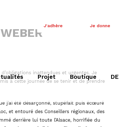
J'adhère
Je donne
S WEBER
 d’obligations inattendues et urgentes. Je
tualités
Projet
Boutique
DE
mis à cette journée de se tenir et de prendre
ue j’ai été désarçonné, stupéfait puis écœuré
bloc, et entouré des Conseillers régionaux, des
é derrière lui toute l’Alsace, horrifiée du