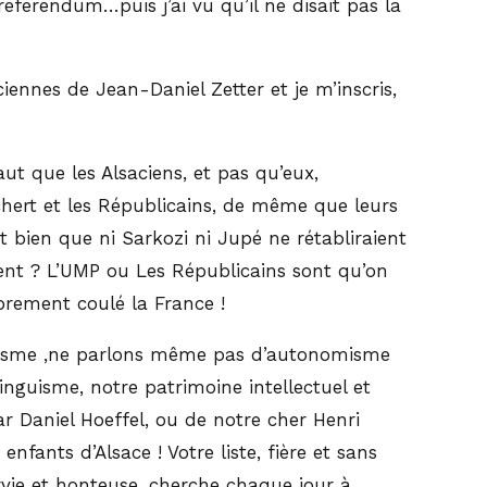
referendum…puis j’ai vu qu’il ne disait pas la
aciennes de Jean-Daniel Zetter et je m’inscris,
aut que les Alsaciens, et pas qu’eux,
chert et les Républicains, de même que leurs
it bien que ni Sarkozi ni Jupé ne rétabliraient
 ment ? L’UMP ou Les Républicains sont qu’on
oprement coulé la France !
ralisme ,ne parlons même pas d’autonomisme
linguisme, notre patrimoine intellectuel et
ar Daniel Hoeffel, ou de notre cher Henri
enfants d’Alsace ! Votre liste, fière et sans
vie et honteuse, cherche chaque jour à