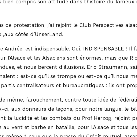
as bien compris son attitude dans l’histoire du fameux 
és de protestation, j’ai rejoint le Club Perspectives als
 ,aux côtés d’UnserLand.
re Andrée, est indispensable. Oui, INDISPENSABLE ! Il f
ur l’Alsace et les Alsaciens sont énormes, mais que Ri
endues, et nous bercent d’illusions. Eric Straumann, sa
gagnaient : est-ce qu’il se trompe ou est-ce qu’il nous
 partis centralisateurs et bureaucratiques : ils ont pr
ont de même, farouchement, contre toute idée de fédé
eux-ci, aux donneurs de leçons, pour notre langue, le bi
ant la lucidité et les combats du Prof Herzog, rejoint p
 au vent et barbe en bataille, pour l’Alsace et tous les 
ens même à ceux que la presse du Crédit mutuel, asser