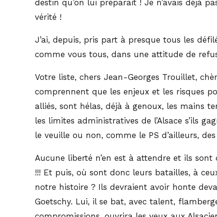
destin qu’on lui préparait ! Je n’avais déjà p
vérité !
J’ai, depuis, pris part à presque tous les défil
comme vous tous, dans une attitude de refus
Votre liste, chers Jean-Georges Trouillet, chè
comprennent que les enjeux et les risques po
alliés, sont hélas, déjà à genoux, les mains t
les limites administratives de l’Alsace s’ils 
le veuille ou non, comme le PS d’ailleurs, des
Aucune liberté n’en est à attendre et ils s
!!! Et puis, où sont donc leurs batailles, à c
notre histoire ? Ils devraient avoir honte dev
Goetschy. Lui, il se bat, avec talent, flamberge
compromissions, ouvrira les yeux aux Alsaci