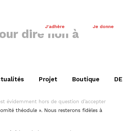
J'adhère
Je donne
our dire non à
tualités
Projet
Boutique
DE
Il est évidemment hors de question d’accepter
mité théodule ». Nous resterons fidèles à