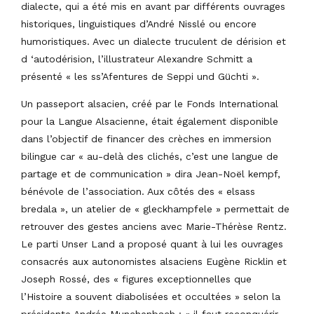
dialecte, qui a été mis en avant par différents ouvrages
historiques, linguistiques d’André Nisslé ou encore
humoristiques. Avec un dialecte truculent de dérision et
d ‘autodérision, l’illustrateur Alexandre Schmitt a
présenté « les ss’Afentures de Seppi und Güchti ».
Un passeport alsacien, créé par le Fonds International
pour la Langue Alsacienne, était également disponible
dans l’objectif de financer des crèches en immersion
bilingue car « au-delà des clichés, c’est une langue de
partage et de communication » dira Jean-Noël kempf,
bénévole de l’association. Aux côtés des « elsass
bredala », un atelier de « gleckhampfele » permettait de
retrouver des gestes anciens avec Marie-Thérèse Rentz.
Le parti Unser Land a proposé quant à lui les ouvrages
consacrés aux autonomistes alsaciens Eugène Ricklin et
Joseph Rossé, des « figures exceptionnelles que
l’Histoire a souvent diabolisées et occultées » selon la
présidente Andrée Munchenbach : « il faut reconquérir