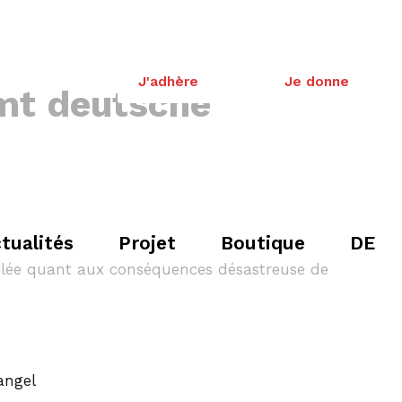
J'adhère
Je donne
mt deutsche
tualités
Projet
Boutique
DE
voilée quant aux conséquences désastreuse de
angel