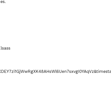
es.
lsass