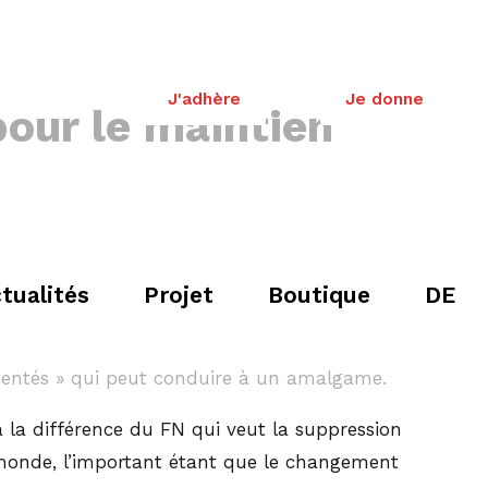
J'adhère
Je donne
pour le maintien
tualités
Projet
Boutique
DE
ésentés » qui peut conduire à un amalgame.
à la différence du FN qui veut la suppression
 monde, l’important étant que le changement