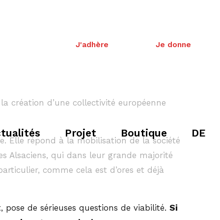
J'adhère
Je donne
la création d’une collectivité européenne
tualités
Projet
Boutique
DE
e. Elle répond à la mobilisation de la société
les Alsaciens, qui dans leur grande majorité
articulier, comme cela est d’ores et déjà
, pose de sérieuses questions de viabilité.
Si