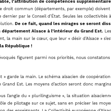
able, l’attribution de compétences supplémentaire
s de droit commun (départements, par exemple) doiven
rnier par le Conseil d’État. Seules les collectivités à
olution.
De ce fait, quand les mirages se seront diss
n département Alsace à l’intérieur du Grand Est.
Les
t, la main sur le cœur, que leur « désir d’Alsace » s’es
la République !
voqués figurent parmi nos priorités, nous constatons q
Est » garde la main. Le schéma alsacien de coopération 
r le Grand Est. Les moyens d’action seront donc margin
s l’angle du « plurilinguisme », la situation alsacien
le de pilotage sur ce sujet, sans en préciser les moyen
tion des enseignants. La Collectivité européenne d’Alsa