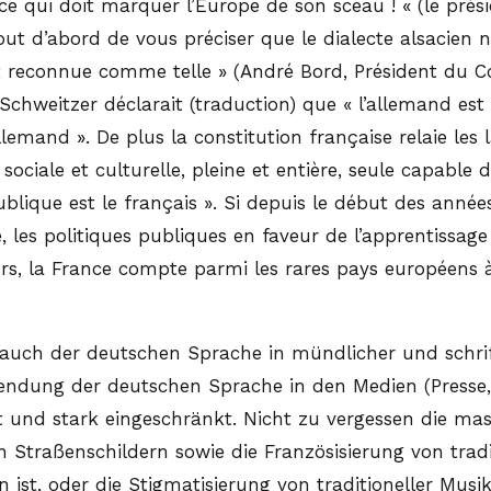
ce qui doit marquer l’Europe de son sceau ! « (le pr
ut d’abord de vous préciser que le dialecte alsacien n
st reconnue comme telle » (André Bord, Président du C
Schweitzer déclarait (traduction) que « l’allemand est
llemand ». De plus la constitution française relaie les 
ciale et culturelle, pleine et entière, seule capable de
lique est le français ». Si depuis le début des années 
, les politiques publiques en faveur de l’apprentissa
leurs, la France compte parmi les rares pays européens 
uch der deutschen Sprache in mündlicher und schrift
endung der deutschen Sprache in den Medien (Presse,
 und stark eingeschränkt. Nicht zu vergessen die ma
Straßenschildern sowie die Französisierung von tradi
 ist, oder die Stigmatisierung von traditioneller Musi