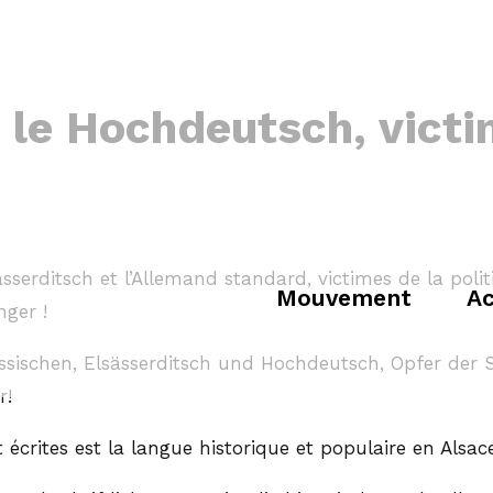
t le Hochdeutsch, victi
sässerditsch et l’Allemand standard, victimes de la poli
Mouvement
Ac
nger !
sischen, Elsässerditsch und Hochdeutsch, Opfer der S
r!
 écrites est la langue historique et populaire en Alsac