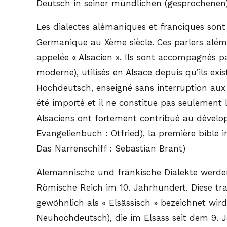
Deutsch in seiner mündlichen (gesprochenen) 
Les dialectes alémaniques et franciques son
Germanique au Xème siècle. Ces parlers além
appelée « Alsacien ». Ils sont accompagnés 
moderne), utilisés en Alsace depuis qu’ils ex
Hochdeutsch, enseigné sans interruption aux 
été importé et il ne constitue pas seulement la
Alsaciens ont fortement contribué au dévelo
Evangelienbuch : Otfried), la première bible 
Das Narrenschiff : Sebastian Brant)
Alemannische und fränkische Dialekte werden
Römische Reich im 10. Jahrhundert. Diese tra
gewöhnlich als « Elsässisch » bezeichnet wir
Neuhochdeutsch), die im Elsass seit dem 9.