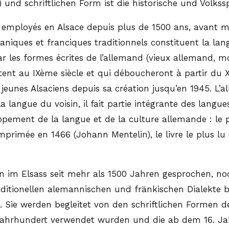
und schriftlichen Form ist die historische und Volkss
t employés en Alsace depuis plus de 1500 ans, avant 
aniques et franciques traditionnels constituent la l
par les formes écrites de l’allemand (vieux allemand,
istent au IXème siècle et qui déboucheront à partir du 
jeunes Alsaciens depuis sa création jusqu’en 1945. L’
 langue du voisin, il fait partie intégrante des langues 
ppement de la langue et de la culture allemande : le
imprimée en 1466 (Johann Mentelin), le livre le plus l
 im Elsass seit mehr als 1500 Jahren gesprochen, noch
ditionellen alemannischen und fränkischen Dialekte bi
d. Sie werden begleitet von den schriftlichen Formen 
 Jahrhundert verwendet wurden und die ab dem 16. J