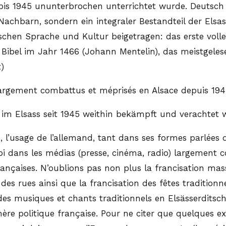
 bis 1945 ununterbrochen unterrichtet wurde. Deutsch 
 Nachbarn, sondern ein integraler Bestandteil der Els
tschen Sprache und Kultur beigetragen: das erste vol
e Bibel im Jahr 1466 (Johann Mentelin), das meistgele
)
 largement combattus et méprisés en Alsace depuis 19
e im Elsass seit 1945 weithin bekämpft und verachtet
l’usage de l’allemand, tant dans ses formes parlées q
dans les médias (presse, cinéma, radio) largement c
françaises. N’oublions pas non plus la francisation m
des rues ainsi que la francisation des fêtes tradition
des musiques et chants traditionnels en Elsässerditsch
ère politique française. Pour ne citer que quelques exe