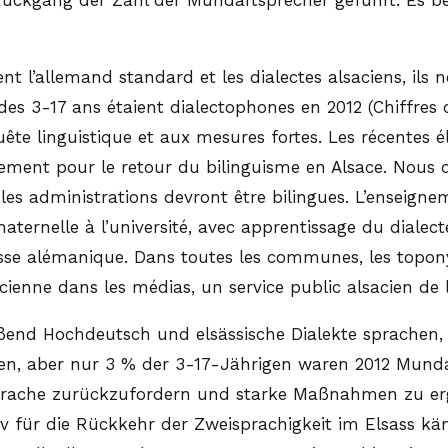
ent l’allemand standard et les dialectes alsaciens, ils
 3-17 ans étaient dialectophones en 2012 (Chiffres de
te linguistique et aux mesures fortes. Les récentes é
tivement pour le retour du bilinguisme en Alsace. Nou
 les administrations devront être bilingues. L’enseign
maternelle à l’université, avec apprentissage du diale
sse alémanique. Dans toutes les communes, les topony
cienne dans les médias, un service public alsacien de l
ßend Hochdeutsch und elsässische Dialekte sprachen,
kten, aber nur 3 % der 3-17-Jährigen waren 2012 Munda
 Sprache zurückzufordern und starke Maßnahmen zu erg
iv für die Rückkehr der Zweisprachigkeit im Elsass käm