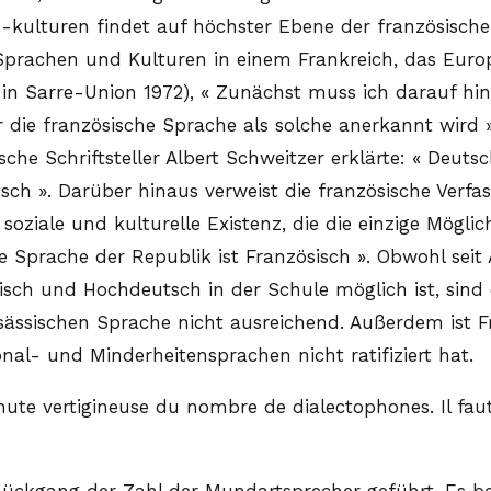
ulturen findet auf höchster Ebene der französischen P
e Sprachen und Kulturen in einem Frankreich, das Eu
in Sarre-Union 1972), « Zunächst muss ich darauf hinwe
 die französische Sprache als solche anerkannt wird »
he Schriftsteller Albert Schweitzer erklärte: « Deuts
utsch ». Darüber hinaus verweist die französische Verf
ziale und kulturelle Existenz, die die einzige Möglich
Die Sprache der Republik ist Französisch ». Obwohl seit
isch und Hochdeutsch in der Schule möglich ist, sin
ässischen Sprache nicht ausreichend. Außerdem ist F
nal- und Minderheitensprachen nicht ratifiziert hat.
hute vertigineuse du nombre de dialectophones. Il fau
n Rückgang der Zahl der Mundartsprecher geführt. Es 