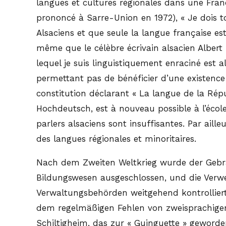
langues et cultures régionales dans une Fran
prononcé à Sarre-Union en 1972), « Je dois to
Alsaciens et que seule la langue française e
même que le célèbre écrivain alsacien Albert 
lequel je suis linguistiquement enraciné est a
permettant pas de bénéficier d’une existence so
constitution déclarant « La langue de la Répub
Hochdeutsch, est à nouveau possible à l’école
parlers alsaciens sont insuffisantes. Par ail
des langues régionales et minoritaires.
Nach dem Zweiten Weltkrieg wurde der Gebra
Bildungswesen ausgeschlossen, und die Verw
Verwaltungsbehörden weitgehend kontrolliert
dem regelmäßigen Fehlen von zweisprachigen 
Schiltigheim, das zur « Guinguette » geworden