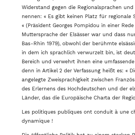
Widerstand gegen die Regionalsprachen und -k
nennen: « Es gibt keinen Platz für regional
« (Präsident Georges Pompidou in einer Rede 
Muttersprache der Elsässer war und dass nur
Bas-Rhin 1979), obwohl der berühmte elsässisc
in dem ich sprachlich verwurzelt bin, ist de
Bereich und verwehrt ihnen eine umfassende so
denn in Artikel 2 der Verfassung heißt es: « 
angelegte Zweisprachigkeit zwischen Französ
des Erlernens des Hochdeutschen und der els
Länder, das die Europäische Charta der Regio
Les politiques publiques ont conduit à une c
dynamique !
Die öffentliche Politik hat zu einem starke