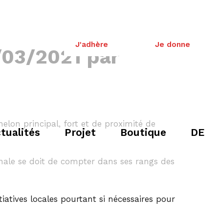
J'adhère
Je donne
/03/2021 par
helon principal, fort et de proximité de
tualités
Projet
Boutique
DE
onale se doit de compter dans ses rangs des
tiatives locales pourtant si nécessaires pour