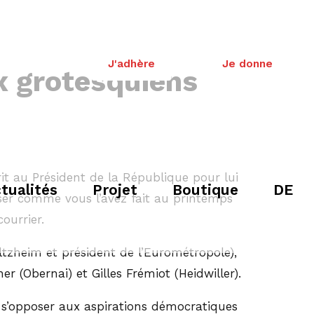
J'adhère
Je donne
x grotesquiens
it au Président de la République pour lui
tualités
Projet
Boutique
DE
ser comme vous l’avez fait au printemps
ourrier.
ltzheim et président de l’Eurométropole),
 (Obernai) et Gilles Frémiot (Heidwiller).
e s’opposer aux aspirations démocratiques