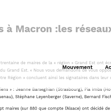
s à Macron :les réseau
trentaine de maires de la « région » Grand Est ont écr
Mouvement
Ac
ce du Grand Est. « Nous vous demandons de vous oppo
re Région » concluent ainsi les signataires dans leur c
ciens » : Jeanne Barseghian (Strasbourg), Pia Imbs (Ho
nau), Stéphane Leyenberger (Saverne), Bernard Fischer
sept maires (sur 880 que compte l’Alsace) ont décidé d