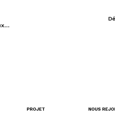
Dé
ux
PROJET
NOUS REJO