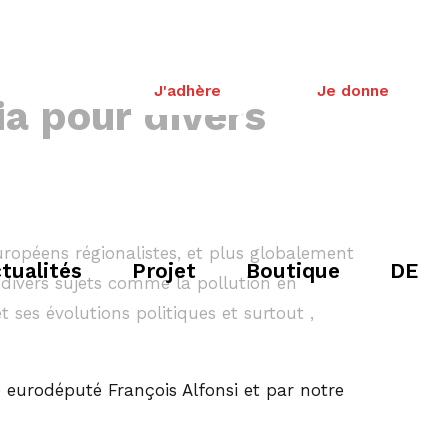
J'adhère
Je donne
ia pour divers
uropéens régionalistes, et plus globalement
tualités
Projet
Boutique
DE
 divers sujets comme la pollution en
t ses évolutions politiques et surtout ,
e eurodéputé François Alfonsi et par notre