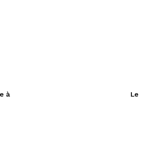
e à
Le 