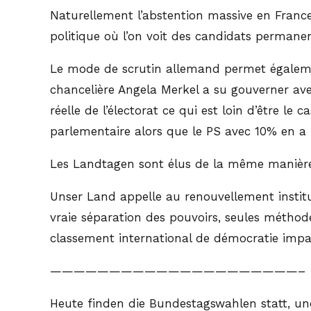
Naturellement l’abstention massive en Franc
politique où l’on voit des candidats permane
Le mode de scrutin allemand permet également 
chancelière Angela Merkel a su gouverner avec
réelle de l’électorat ce qui est loin d’être 
parlementaire alors que le PS avec 10% en a 
Les Landtagen sont élus de la même manière
Unser Land appelle au renouvellement institut
vraie séparation des pouvoirs, seules méthod
classement international de démocratie impar
—————————————————————–
Heute finden die Bundestagswahlen statt, un