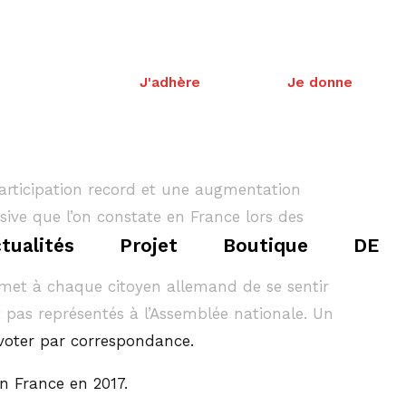
J'adhère
Je donne
participation record et une augmentation
ive que l’on constate en France lors des
tualités
Projet
Boutique
DE
rmet à chaque citoyen allemand de se sentir
t pas représentés à l’Assemblée nationale. Un
 voter par correspondance.
n France en 2017.