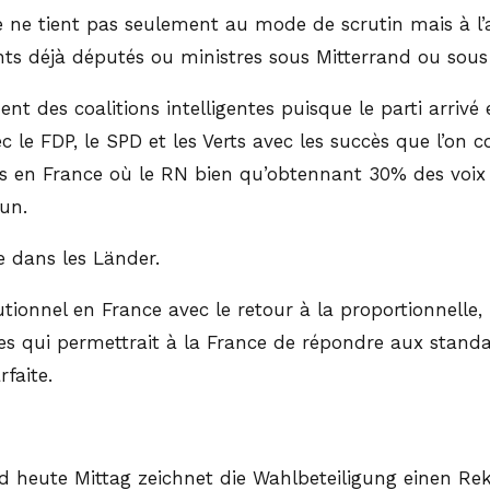
e ne tient pas seulement au mode de scrutin mais à l’
nts déjà députés ou ministres sous Mitterrand ou sous
des coalitions intelligentes puisque le parti arrivé en
 le FDP, le SPD et les Verts avec les succès que l’on 
le cas en France où le RN bien qu’obtennant 30% des v
un.
 dans les Länder.
ionnel en France avec le retour à la proportionnelle, 
es qui permettrait à la France de répondre aux stand
faite.
d heute Mittag zeichnet die Wahlbeteiligung einen Re