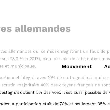
ives allemandes
atives allemandes qui ce midi enregistrent un taux de 
us 28,6 %en 2017), bien loin loin de l’abstention mass
Mouvement
Ac
es et municipales.
rtionnel intégral avec 10% de suffrage direct qui pe
e scrutin majoritaire 40% des citoyens français ne son
stag s’il obtient 5% des voix. Il est aussi possible de
andes la participation était de 76% et seulement 35% e