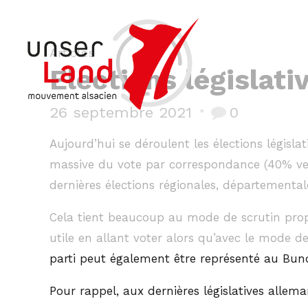
Articles
Elections législat
26 septembre 2021
0
Aujourd’hui se déroulent les élections législ
massive du vote par correspondance (40% vers
dernières élections régionales, départemental
Cela tient beaucoup au mode de scrutin propo
utile en allant voter alors qu’avec le mode d
parti peut également être représenté au Bunde
Pour rappel, aux dernières législatives allem